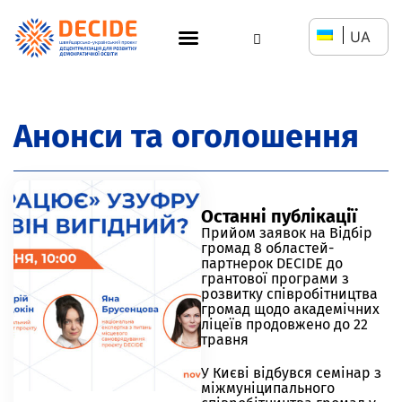
UA
Анонси та оголошення
Останні публікації
Прийом заявок на Відбір
громад 8 областей-
партнерок DECIDE до
грантової програми з
розвитку співробітництва
громад щодо академічних
ліцеїв продовжено до 22
травня
У Києві відбувся семінар з
міжмуніципального