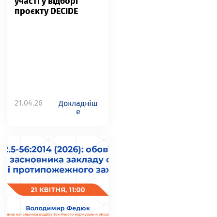
участі у відборі
проєкту DECIDE
21.04.26
Докладніш
е