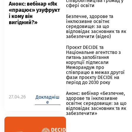
співробітництва громад у
Анонс: вебінар «Як
сфері освіти
«працює» узуфрукт
і кому він
Безпечне, здорове та
інклюзивне освітнє
вигідний?»
середовище: за що
відповідає засновник та як
забезпечити (відео)
Проєкт DECIDE та
Національне агентство з
питань запобігання
корупції підписали
Меморандум про
співпрацю в межах другої
фази проєкту DECIDE на
період до 2030 року
Анонс: вебінар «Безпечне,
27.04.26
Докладніш
здорове та інклюзивне
е
освітнє середовище: за що
відповідає засновник та як
забезпечити»