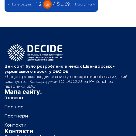
1
2
4
5
…
69
3
< Попередня
Наступна >
Цей сайт було розроблено в межах Швейцарсько-
українського проєкту DECIDE
«Децентралізація для розвитку демократичної освіти», який
виконується Консорціумом ГО DOCCU та PH Zurich за
підтримки SDC
Мапа сайту:
Головна
Про нас
Партнери
Контакти
Контакти