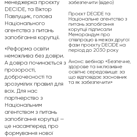
менеджерка проєкту
забезпечити (відео)
DECIDE, та Віктор
Проєкт DECIDE та
Павлущик, голова
Національне агентство з
Національного
питань запобігання
корупції підписали
агентства з питань
Меморандум про
запобігання корупції.
співпрацю в межах другої
фази проєкту DECIDE на
«Реформа освіти
період до 2030 року
неможлива без довіри.
Анонс: вебінар «Безпечне,
А довіра починається з
здорове та інклюзивне
прозорості,
освітнє середовище: за
доброчесності та
що відповідає засновник
та як забезпечити»
зрозумілих правил для
всіх. Для нас
партнерство з
Національним
агентством з питань
запобігання корупції —
це насамперед про
формування нової