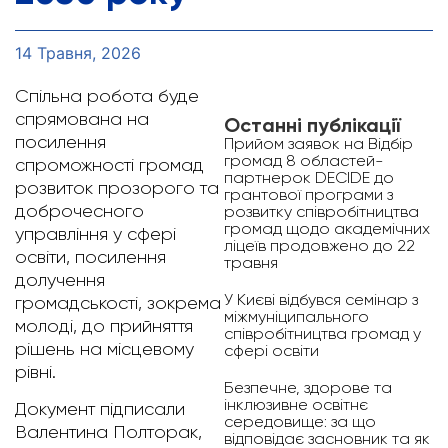
14 Травня, 2026
Спільна робота буде
спрямована на
Останні публікації
посилення
Прийом заявок на Відбір
громад 8 областей-
спроможності громад
партнерок DECIDE до
розвиток прозорого та
грантової програми з
доброчесного
розвитку співробітництва
громад щодо академічних
управління у сфері
ліцеїв продовжено до 22
освіти, посилення
травня
долучення
У Києві відбувся семінар з
громадськості, зокрема
міжмуніципального
молоді, до прийняття
співробітництва громад у
рішень на місцевому
сфері освіти
рівні.
Безпечне, здорове та
інклюзивне освітнє
Документ підписали
середовище: за що
Валентина Полторак,
відповідає засновник та як