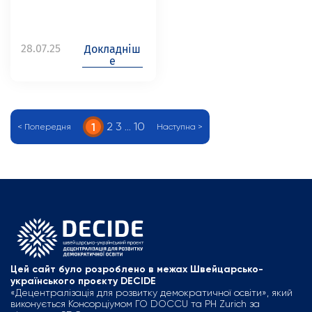
28.07.25
Докладніш
е
2
3
…
10
1
< Попередня
Наступна >
Цей сайт було розроблено в межах Швейцарсько-
українського проєкту DECIDE
«Децентралізація для розвитку демократичної освіти», який
виконується Консорціумом ГО DOCCU та PH Zurich за