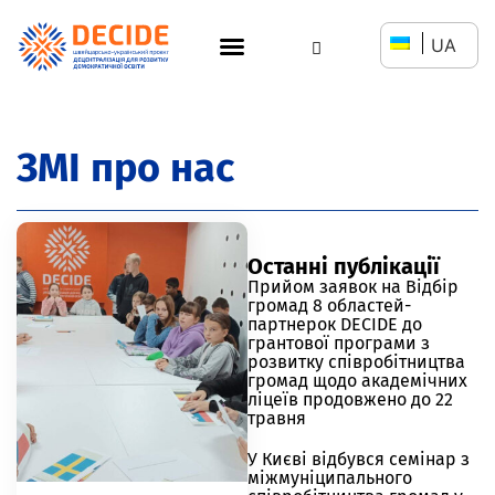
UA
ЗМІ про нас
Останні публікації
Прийом заявок на Відбір
громад 8 областей-
партнерок DECIDE до
грантової програми з
розвитку співробітництва
громад щодо академічних
ліцеїв продовжено до 22
травня
У Києві відбувся семінар з
міжмуніципального