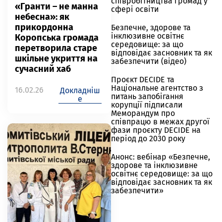
співробітництва громад у
«Гранти – не манна
сфері освіти
небесна»: як
прикордонна
Безпечне, здорове та
інклюзивне освітнє
Коропська громада
середовище: за що
перетворила старе
відповідає засновник та як
шкільне укриття на
забезпечити (відео)
сучасний хаб
Проєкт DECIDE та
Національне агентство з
16.02.26
Докладніш
питань запобігання
е
корупції підписали
Меморандум про
співпрацю в межах другої
фази проєкту DECIDE на
період до 2030 року
Анонс: вебінар «Безпечне,
здорове та інклюзивне
освітнє середовище: за що
відповідає засновник та як
забезпечити»