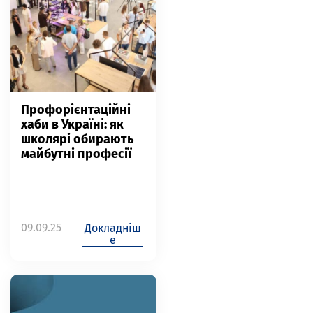
Профорієнтаційні
хаби в Україні: як
школярі обирають
майбутні професії
09.09.25
Докладніш
е