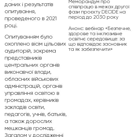
Меморандум про
даних і результатів
співпрацю в межах другої
опитування,
фази проєкту DECIDE на
період до 2030 року
проведеного в 2021
році.
Анонс: вебінар «Безпечне,
здорове та інклюзивне
Опитуванням було
освітнє середовище: за
охоплено вісім цільових
що відповідає засновник
та як забезпечити»
аудиторій, зокрема
представників
центральних органів
виконавчої влади,
обласних військових
адміністрацій, органів
управління освітою в
громадах, керівників
закладів освіти,
педагогів, учнів, батьків,
а також дорослих
мешканців громад.
Загалом у дослідженні