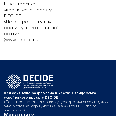
Швейцарсько-
українського проєкту
DECIDE –
«Децентралізація для
розвитку демократичної
освіти»
(www.decide.in.ua).
Цей сайт було розроблено в межах Швейцарсько-
українського проєкту DECIDE
«Децентралізація для розвитку демократичної освіти», який
виконується Консорціумом ГО DOCCU та PH Zurich за
підтримки SDC
Мапа сайту: