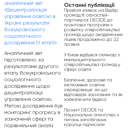
аналітичний звіт
Останні публікації
«Децентралізація
Прийом заявок на Відбір
громад 8 областей-
управління освітою в
партнерок DECIDE до
Україні: результати
грантової програми з
Всеукраїнського
розвитку співробітництва
громад щодо академічних
соціологічного
ліцеїв продовжено до 22
дослідження (ІІ етап)»
травня
Аналітичний звіт
У Києві відбувся семінар з
міжмуніципального
підготовлено за
співробітництва громад у
результатами другого
сфері освіти
етапу Всеукраїнського
соціологічного
Безпечне, здорове та
інклюзивне освітнє
дослідження щодо
середовище: за що
децентралізації
відповідає засновник та як
управління освітою.
забезпечити (відео)
Метою дослідження був
Проєкт DECIDE та
моніторинг прогресу в
Національне агентство з
зазначеній сфері та
питань запобігання
корупції підписали
порівняльний аналіз