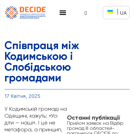
UA
Співпраця між
Кодимською і
Слобідською
громадами
17 Квітня, 2025
У Кодимській громаді на
Одещині, кажуть: «Усі
Останні публікації
діти — наші». І це не
Прийом заявок на Відбір
громад 8 областей-
метафора, а принцип,
партнерок DECIDE до