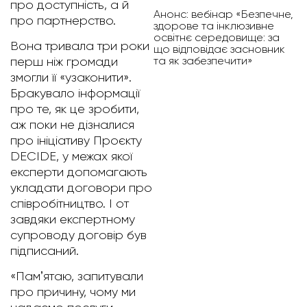
про доступність, а й
Анонс: вебінар «Безпечне,
про партнерство.
здорове та інклюзивне
освітнє середовище: за
Вона тривала три роки
що відповідає засновник
та як забезпечити»
перш ніж громади
змогли її «узаконити».
Бракувало інформації
про те, як це зробити,
аж поки не дізналися
про ініціативу Проєкту
DECIDE, у межах якої
експерти допомагають
укладати договори про
співробітництво. І от
завдяки експертному
супроводу договір був
підписаний.
«Памʼятаю, запитували
про причину, чому ми