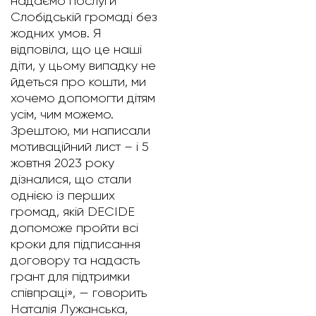
надаємо послуги
Слобідській громаді без
жодних умов. Я
відповіла, що це наші
діти, у цьому випадку не
йдеться про кошти, ми
хочемо допомогти дітям
усім, чим можемо.
Зрештою, ми написали
мотиваційний лист – і 5
жовтня 2023 року
дізналися, що стали
однією із перших
громад, якій DECIDE
допоможе пройти всі
кроки для підписання
договору та надасть
грант для підтримки
співпраці», — говорить
Наталія Лужанська,