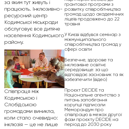
за яким тут живуть і
грантової програми з
працюють. Інклюзивно-
розвитку співробітництва
громад щодо академічних
ресурсний центр
ліцеїв продовжено до 22
Кодимської міськради
травня
обслуговує все дитяче
У Києві відбувся семінар з
населення Кодимського
міжмуніципального
району.
співробітництва громад у
сфері освіти
Безпечне, здорове та
інклюзивне освітнє
середовище: за що
відповідає засновник та як
забезпечити (відео)
Проєкт DECIDE та
Співпраця між
Національне агентство з
Кодимською і
питань запобігання
Слобідською
корупції підписали
Меморандум про
громадами виникла,
співпрацю в межах другої
коли стало очевидно:
фази проєкту DECIDE на
інклюзія — це не лише
період до 2030 року