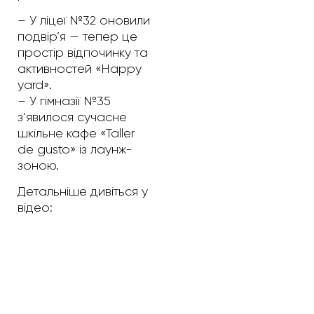
– У ліцеї №32 оновили
подвір’я — тепер це
простір відпочинку та
активностей «Happy
yard».
– У гімназії №35
з’явилося сучасне
шкільне кафе «Taller
de gusto» із лаунж-
зоною.
Детальніше дивіться у
відео: