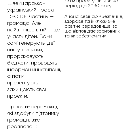
фази проєкту DECIDE на
Швейцарсько-
період до 2030 року
український проєкт
Анонс: вебінар «Безпечне,
DECIDE, частину —
здорове та інклюзивне
громада. Але
освітнє середовище: за
найцінніше в ній — це
що відповідає засновник
та як забезпечити»
участь дітей. Вони
самі генерують ідеї,
пишуть заявки,
прораховують
бюджети, проводять
інформаційні кампанії,
а потім —
презентують і
захищають свої
проєкти.
Проєкти-переможці,
які здобули підтримку
громади, вже
реалізовані: