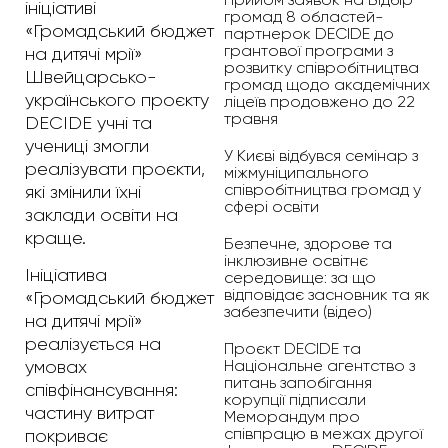
ініціативі
громад 8 областей-
«Громадський бюджет
партнерок DECIDE до
грантової програми з
на дитячі мрії»
розвитку співробітництва
Швейцарсько-
громад щодо академічних
українського проєкту
ліцеїв продовжено до 22
травня
DECIDE учні та
учениці змогли
У Києві відбувся семінар з
реалізувати проєкти,
міжмуніципального
співробітництва громад у
які змінили їхні
сфері освіти
заклади освіти на
краще.
Безпечне, здорове та
інклюзивне освітнє
Ініціатива
середовище: за що
відповідає засновник та як
«Громадський бюджет
забезпечити (відео)
на дитячі мрії»
реалізується на
Проєкт DECIDE та
Національне агентство з
умовах
питань запобігання
співфінансування:
корупції підписали
частину витрат
Меморандум про
співпрацю в межах другої
покриває