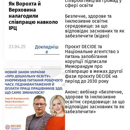
співробітництва громад у
Як Ворохта й
сфері освіти
Верховина
налагодили
Безпечне, здорове та
інклюзивне освітнє
співпрацю навколо
середовище: за що
ІРЦ
відповідає засновник та як
забезпечити (відео)
23.04.25
Проєкт DECIDE та
Докладніш
Національне агентство з
е
питань запобігання
корупції підписали
Меморандум про
співпрацю в межах другої
фази проєкту DECIDE на
період до 2030 року
Анонс: вебінар «Безпечне,
здорове та інклюзивне
освітнє середовище: за що
відповідає засновник та як
забезпечити»