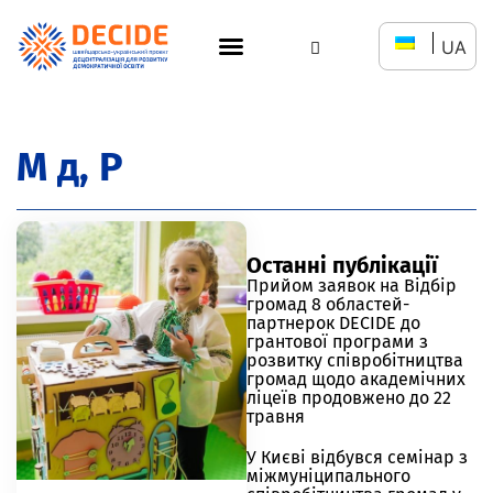
UA
М д, Р
Останні публікації
Прийом заявок на Відбір
громад 8 областей-
партнерок DECIDE до
грантової програми з
розвитку співробітництва
громад щодо академічних
ліцеїв продовжено до 22
травня
У Києві відбувся семінар з
міжмуніципального