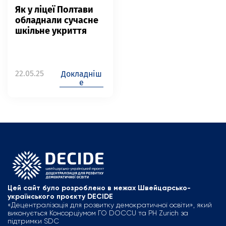
Як у ліцеї Полтави
обладнали сучасне
шкільне укриття
22.05.25
Докладніш
е
Цей сайт було розроблено в межах Швейцарсько-
українського проєкту DECIDE
«Децентралізація для розвитку демократичної освіти», який
виконується Консорціумом ГО DOCCU та PH Zurich за
підтримки SDC