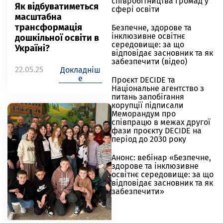
співробітництва громад у
Як відбуватиметься
сфері освіти
масштабна
трансформація
Безпечне, здорове та
інклюзивне освітнє
дошкільної освіти в
середовище: за що
Україні?
відповідає засновник та як
забезпечити (відео)
22.05.25
Докладніш
е
Проєкт DECIDE та
Національне агентство з
питань запобігання
корупції підписали
Меморандум про
співпрацю в межах другої
фази проєкту DECIDE на
період до 2030 року
Анонс: вебінар «Безпечне,
здорове та інклюзивне
освітнє середовище: за що
відповідає засновник та як
забезпечити»