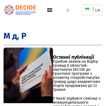
UA
М д, Р
Останні публікації
Прийом заявок на Відбір
громад 8 областей-
партнерок DECIDE до
грантової програми з
розвитку співробітництва
громад щодо академічних
ліцеїв продовжено до 22
травня
У Києві відбувся семінар з
міжмуніципального