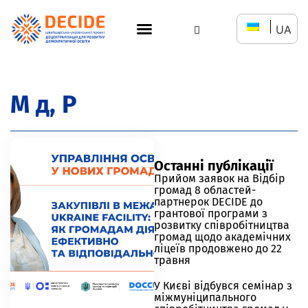
UA
М д, Р
Останні публікації
Прийом заявок на Відбір
громад 8 областей-
партнерок DECIDE до
грантової програми з
розвитку співробітництва
громад щодо академічних
ліцеїв продовжено до 22
травня
У Києві відбувся семінар з
міжмуніципального