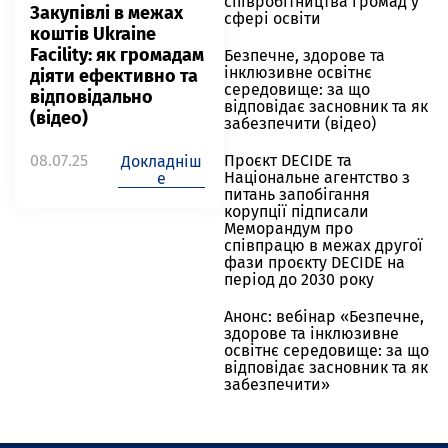
співробітництва громад у
Закупівлі в межах
сфері освіти
коштів Ukraine
Facility: як громадам
Безпечне, здорове та
інклюзивне освітнє
діяти ефективно та
середовище: за що
відповідально
відповідає засновник та як
(відео)
забезпечити (відео)
08.07.25
Проєкт DECIDE та
Докладніш
Національне агентство з
е
питань запобігання
корупції підписали
Меморандум про
співпрацю в межах другої
фази проєкту DECIDE на
період до 2030 року
Анонс: вебінар «Безпечне,
здорове та інклюзивне
освітнє середовище: за що
відповідає засновник та як
забезпечити»