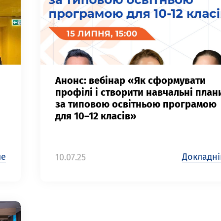
Анонс: вебінар «Як сформувати
профілі і створити навчальні план
за типовою освітньою програмою
для 10–12 класів»
ше
Докладн
10.07.25