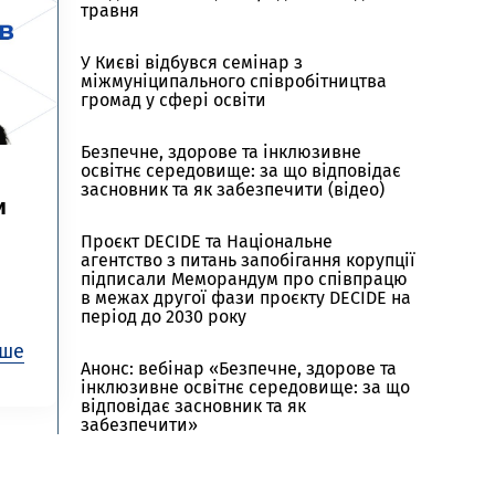
травня
У Києві відбувся семінар з
міжмуніципального співробітництва
громад у сфері освіти
Безпечне, здорове та інклюзивне
освітнє середовище: за що відповідає
засновник та як забезпечити (відео)
и
Проєкт DECIDE та Національне
агентство з питань запобігання корупції
підписали Меморандум про співпрацю
в межах другої фази проєкту DECIDE на
період до 2030 року
іше
Анонс: вебінар «Безпечне, здорове та
інклюзивне освітнє середовище: за що
відповідає засновник та як
забезпечити»