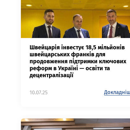
Швейцарія інвестує 18,5 мільйонів
швейцарських франків для
продовження підтримки ключових
реформ в Україні — освіти та
децентралізації
Докладні
10.07.25