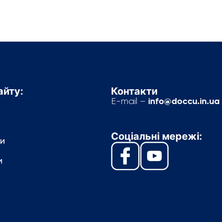
айту:
Контакти
info@doccu.in.ua
E-mail –
Соціальні мережі:
и
и