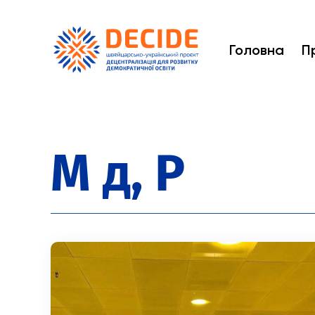
Головна
П
М д, Р