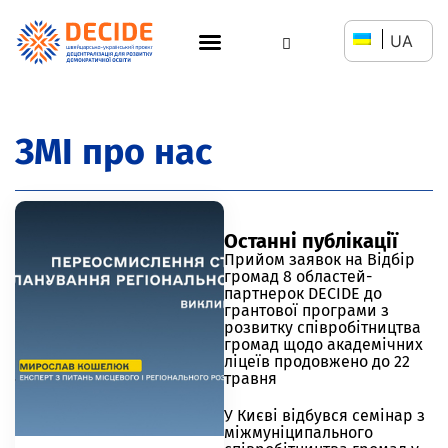
UA
ЗМІ про нас
Останні публікації
Прийом заявок на Відбір
громад 8 областей-
партнерок DECIDE до
грантової програми з
розвитку співробітництва
громад щодо академічних
ліцеїв продовжено до 22
травня
У Києві відбувся семінар з
міжмуніципального