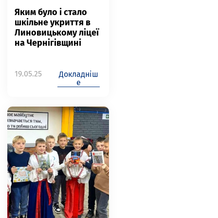
Яким було і стало
шкільне укриття в
Линовицькому ліцеї
на Чернігівщині
19.05.25
Докладніш
е