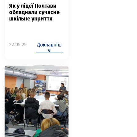
Як у ліцеї Полтави
обладнали сучасне
шкільне укриття
22.05.25
Докладніш
е