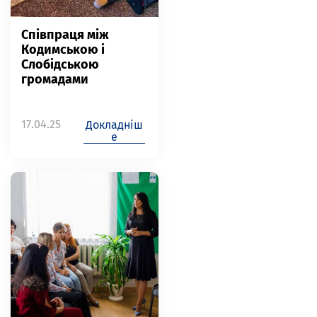
Співпраця між
Кодимською і
Слобідською
громадами
17.04.25
Докладніш
е