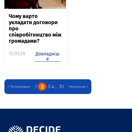
Чому варто
укладати договори
про
співробітництво між
громадами?
12.03.25
Докладніш
е
1
3
4
…
10
2
< Попередня
Наступна >