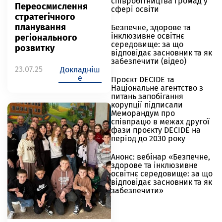
співробітництва громад у
Переосмислення
сфері освіти
стратегічного
планування
Безпечне, здорове та
інклюзивне освітнє
регіонального
середовище: за що
розвитку
відповідає засновник та як
забезпечити (відео)
23.07.25
Докладніш
е
Проєкт DECIDE та
Національне агентство з
питань запобігання
корупції підписали
Меморандум про
співпрацю в межах другої
фази проєкту DECIDE на
період до 2030 року
Анонс: вебінар «Безпечне,
здорове та інклюзивне
освітнє середовище: за що
відповідає засновник та як
забезпечити»