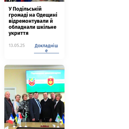
У Подільській
громаді на Одещині
відремонтували й
обладнали шкільне
укриття
13.05.25
Докладніш
е